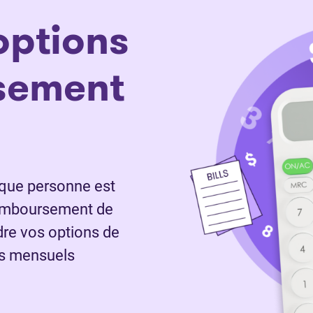
o
ptions
sement
aque personne est
 remboursement de
dre vos options de
ts mensuels