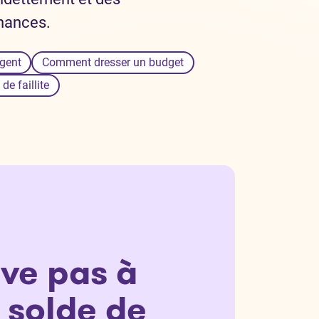
inances.
rgent
Comment dresser un budget
e faillite
ive pas à
 solde de