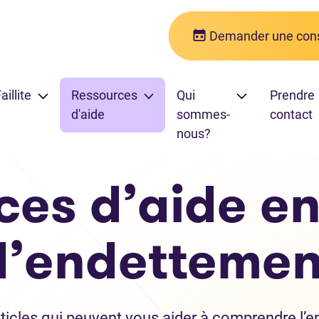
Demander une cons
aillite
Ressources
Qui
Prendre
d'aide
sommes-
contact
nous?
ces d’aide en
d’endettemen
ticles qui peuvent vous aider à comprendre l’e