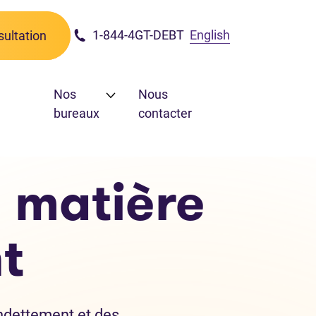
1-844-4GT-DEBT
English
ultation
Nos
Nous
bureaux
contacter
 matière
t
ndettement et des