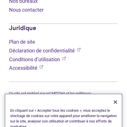
Nos bureaux
Nous contacter
Juridique
Plan de site
(Ouvre dans un nouvel 
Déclaration de confidentialité
(Ouvre dans un nouvel onglet
Conditions d’utilisation
(Ouvre dans un nouvel onglet)
Accessibilité
Ce site est protégé par reCAPTCHA et les politiques
(Ouvre dans un nouvel onglet)
(Ouvre d
Google
Déclaration de confidentialité
et
Conditions d’utilisation
s'appliquent.
En cliquant sur « Accepter tous les cookies », vous acceptez le
© 2026 Grant Thornton Limitée, syndics autorisés en insolvabilité —
une filiale de Doane Grant Thornton LLP et un membre canadien de
stockage de cookies sur votre appareil pour améliorer la navigation
Grant Thornton International Ltd. Tous droits réservés. « Grant
sur le site, analyser son utilisation et contribuer à nos efforts de
Thornton » fait référence à la marque sous laquelle les firmes
marketing.