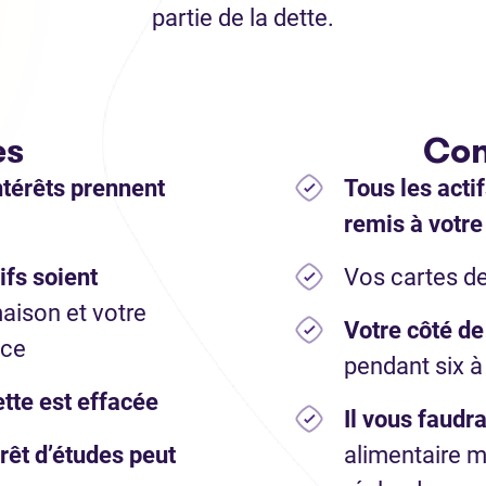
partie de la dette.
es
Con
ntérêts prennent
Tous les acti
remis à votre
ifs soient
Vos cartes de
maison et votre
Votre côté de 
nce
pendant six à
ette est effacée
Il vous faudr
rêt d’études peut
alimentaire m