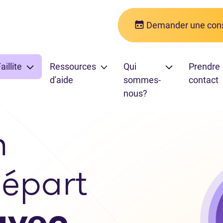
Demander une cons
aillite
Ressources
Qui
Prendre
d'aide
sommes-
contact
nous?
n
épart
avec