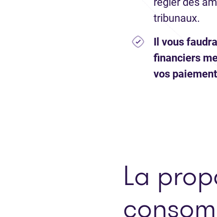
régler des a
tribunaux.
Il vous faudr
financiers m
vos paiemen
La prop
consom