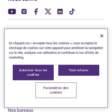
(Ouvre dans un nouvel onglet)
(Ouvre dans un nouvel onglet)
(Ouvre dans un nouvel onglet)
(Ouvre dans un nouvel ong
(Ouvre dans un nouve
(Ouvre dans un 
Solutions à l’endettement
J'allège mes dettes
En cliquant sur « Accepter tous les cookies », vous acceptez le
stockage de cookies sur votre appareil pour améliorer la navigation
Proposition de consommateur
sur le site, analyser son utilisation et contribuer à nos efforts de
marketing.
Faillite
Ressources d'aide
Autoriser tous les
Tout refuser
cookies
À propos
Paramètres des
cookies
Qui sommes-nous?
(Ouvre dans un nouvel onglet)
Carrières
Nos bureaux