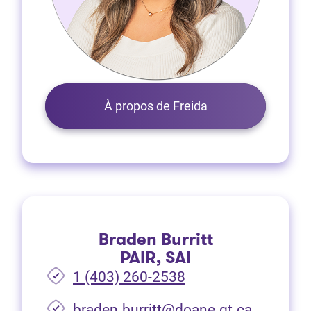
À propos de Freida
Braden Burritt
PAIR, SAI
1 (403) 260-2538
braden.burritt@doane.gt.ca