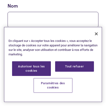
Nom
Courriel
En cliquant sur « Accepter tous les cookies », vous acceptez le
stockage de cookies sur votre appareil pour améliorer la navigation
sur le site, analyser son utilisation et contribuer à nos efforts de
marketing.
Autoriser tous les
Tout refuser
M'abonner*
cookies
Paramètres des
cookies
* J’accepte de recevoir des communications de Grant Thornton
Limitée. Je comprends que je peux me désabonner en tout temps.