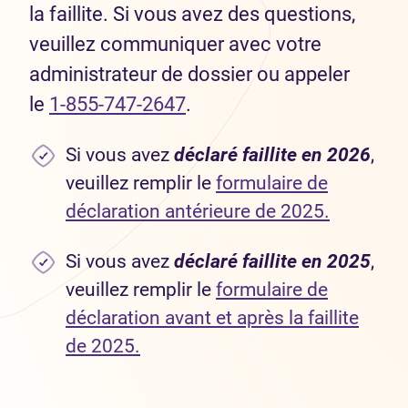
la faillite. Si vous avez des questions,
veuillez communiquer avec votre
administrateur de dossier ou appeler
le
1-855-747-2647
.
Si vous avez
déclaré faillite en 2026
,
veuillez remplir le
formulaire de
(Ouvre da
(Ouvre da
déclaration antérieure de 2025.
Si vous avez
déclaré faillite en 2025
,
veuillez remplir le
formulaire de
déclaration avant et après la faillite
(Ouvre dans un nouvel onglet)
(Ouvre dans un nouvel onglet)
de 2025.