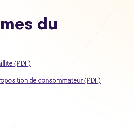
mes du
(Ouvre dans un nouvel onglet)
llite (PDF)
(Ouvre dans
roposition de consommateur (PDF)