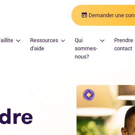
Demander une cons
aillite
Ressources
Qui
Prendre
d'aide
sommes-
contact
nous?
les processus de faillite et de proposition de consommateur
dre