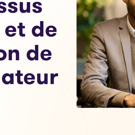
ssus
e et de
on de
ateur