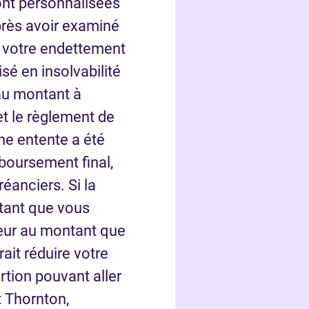
nt personnalisées
près avoir examiné
, votre endettement
isé en insolvabilité
au montant à
t le règlement de
ne entente a été
oursement final,
réanciers. Si la
tant que vous
ieur au montant que
ait réduire votre
rtion pouvant aller
t Thornton,