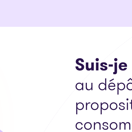
Suis-je
au dépô
proposi
consom