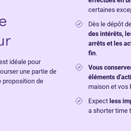
effectués en u
certaines exce
e
Dès le dépôt de
ur
des intérêts, le
arrêts et les a
fin
.
st idéale pour
Vous conserve
urser une partie de
éléments d’act
e proposition de
maison et vos
Expect
less im
a shorter time 