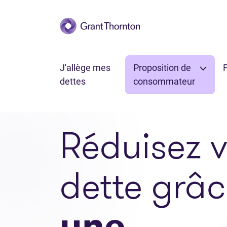
Passer au contenu principal
J'allège mes
Proposition de
F
dettes
consommateur
Réduisez v
dette grâc
une