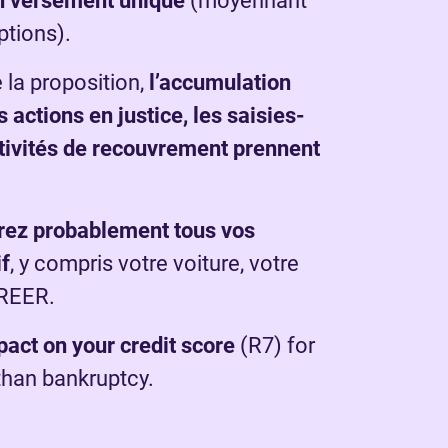
n versement unique
(moyennant
ptions).
 la proposition,
l’accumulation
s actions en justice, les saisies-
ctivités de recouvrement prennent
rez probablement tous vos
if
, y compris votre voiture, votre
 REER.
pact on your credit score
(R7) for
than bankruptcy.