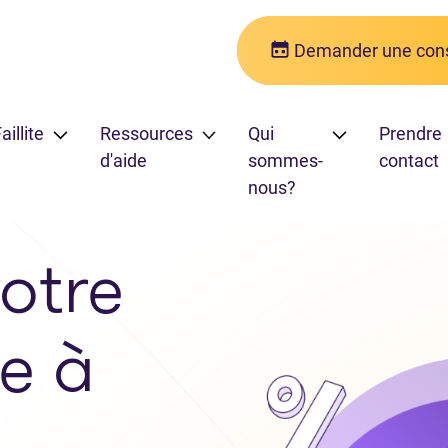
Demander une cons
aillite
Ressources
Qui
Prendre
d'aide
sommes-
contact
nous?
otre
e à