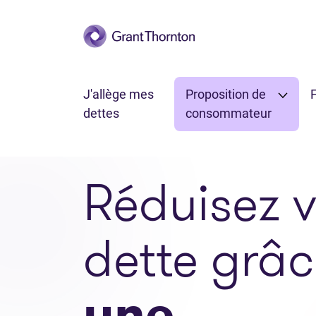
Passer au contenu principal
J'allège mes
Proposition de
F
dettes
consommateur
Réduisez v
dette grâc
une