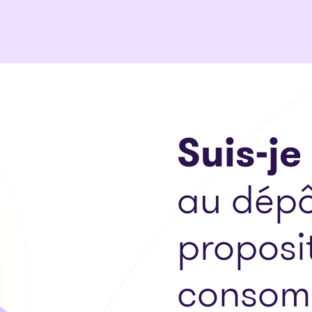
Suis-je
au dépô
proposi
consom