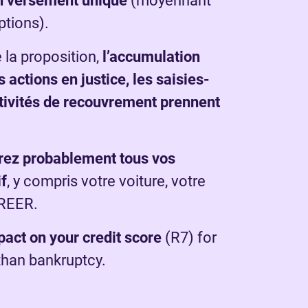
n versement unique
(moyennant
ptions).
 la proposition,
l’accumulation
s actions en justice, les saisies-
ctivités de recouvrement prennent
rez probablement tous vos
if
, y compris votre voiture, votre
 REER.
pact on your credit score
(R7) for
than bankruptcy.