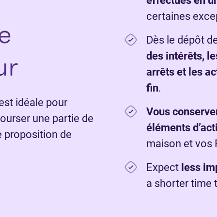
effectués en u
certaines exce
e
Dès le dépôt de
ur
des intérêts, le
arrêts et les a
fin
.
st idéale pour
Vous conserve
urser une partie de
éléments d’act
e proposition de
maison et vos
Expect
less im
a shorter time 