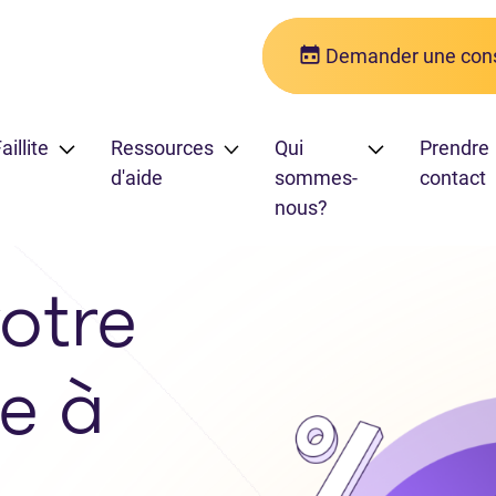
Demander une cons
aillite
Ressources
Qui
Prendre
d'aide
sommes-
contact
nous?
otre
e à