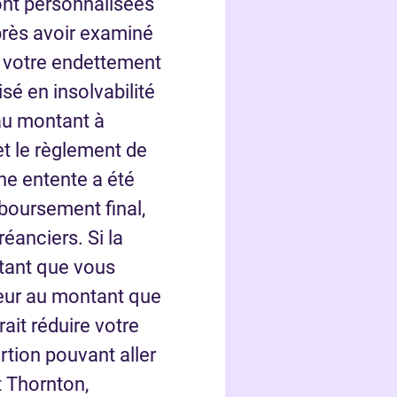
nt personnalisées
près avoir examiné
, votre endettement
isé en insolvabilité
au montant à
t le règlement de
ne entente a été
oursement final,
réanciers. Si la
tant que vous
ieur au montant que
ait réduire votre
rtion pouvant aller
t Thornton,