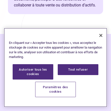
collaborer à toute vente ou distribution d’actifs.
En cliquant sur « Accepter tous les cookies », vous acceptez le
stockage de cookies sur votre appareil pour améliorer la navigation
L’endettement est
plus
sur le site, analyser son utilisation et contribuer à nos efforts de
marketing.
fréquent que vous ne
le pensez
Autoriser tous les
Tout refuser
cookies
Nous aidons les Canadiens à reprendre
Paramètres des
cookies
le contrôle de leurs finances et à avoir
une vie plus heureuse, sans dettes.