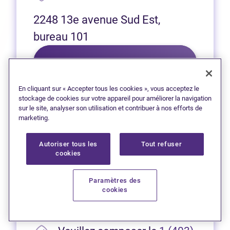
2248 13e avenue Sud Est,
bureau 101
(Ouvre dans 
Laissez une critique sur Google
En cliquant sur « Accepter tous les cookies », vous acceptez le
stockage de cookies sur votre appareil pour améliorer la navigation
sur le site, analyser son utilisation et contribuer à nos efforts de
marketing.
Autoriser tous les
Tout refuser
cookies
Red Deer
Nous sommes ravis d’offrir
Paramètres des
des services virtuels aux
cookies
résidents de Red Deer.