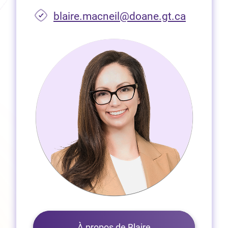
(Ouvre d
blaire.macneil@doane.gt.ca
À propos de Blaire