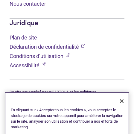
Nous contacter
Juridique
Plan de site
(Ouvre dans un nouvel 
Déclaration de confidentialité
(Ouvre dans un nouvel onglet
Conditions d’utilisation
(Ouvre dans un nouvel onglet)
Accessibilité
Ce site est protégé par reCAPTCHA et les politiques
(Ouvre dans un nouvel onglet)
(Ouvre d
Google
Déclaration de confidentialité
et
Conditions d’utilisation
s'appliquent.
En cliquant sur « Accepter tous les cookies », vous acceptez le
© 2026 Grant Thornton Limitée, syndics autorisés en insolvabilité —
une filiale de Doane Grant Thornton LLP et un membre canadien de
stockage de cookies sur votre appareil pour améliorer la navigation
Grant Thornton International Ltd. Tous droits réservés. « Grant
sur le site, analyser son utilisation et contribuer à nos efforts de
Thornton » fait référence à la marque sous laquelle les firmes
marketing.
membres de Grant Thornton fournissent des services d’assurance,