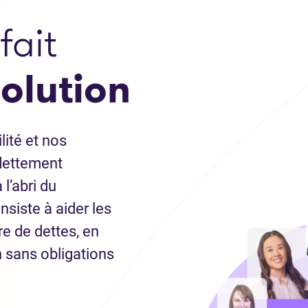
fait
solution
lité et nos
ndettement
l’abri du
siste à aider les
re de dettes, en
 sans obligations