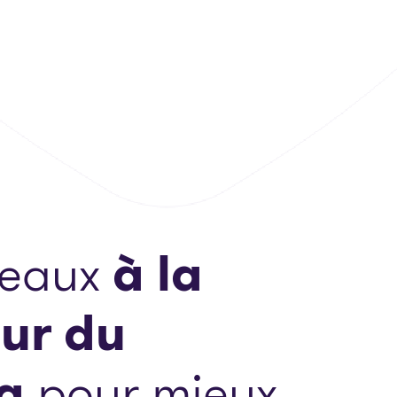
reaux
à la
ur du
a
pour mieux