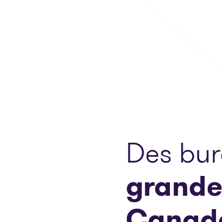
Des bu
grande
Canad