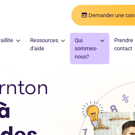
Demander une cons
aillite
Ressources
Qui
Prendre
d'aide
sommes-
contact
nous?
rnton
à
 des