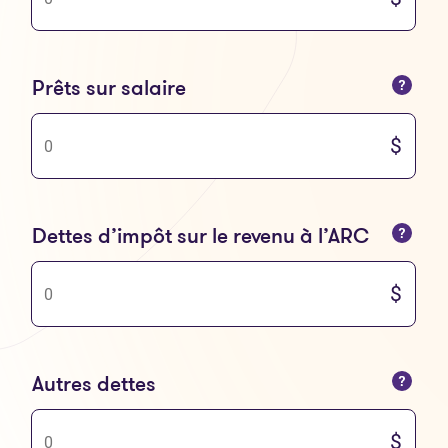
Vous ne pouvez saisir que des nombres
Prêts sur salaire
Vous ne pouvez saisir que des nombres
Dettes d’impôt sur le revenu à l’ARC
Vous ne pouvez saisir que des nombres
Autres dettes