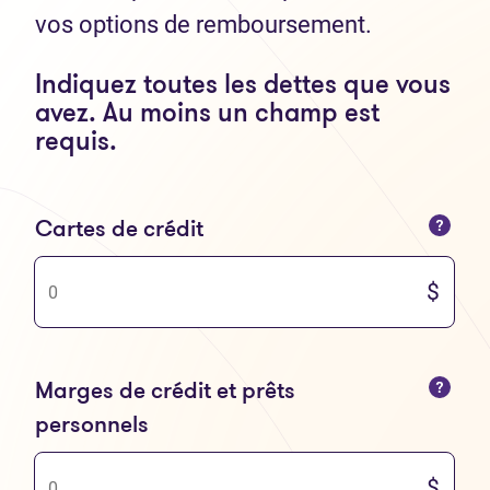
vos options de remboursement.
Indiquez toutes les dettes que vous
avez. Au moins un champ est
requis.
Vous ne pouvez saisir que des nombres
Cartes de crédit
Vous ne pouvez saisir que des nombres
Marges de crédit et prêts
personnels