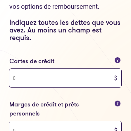
vos options de remboursement.
Indiquez toutes les dettes que vous
avez. Au moins un champ est
requis.
Vous ne pouvez saisir que des nombres
Cartes de crédit
Vous ne pouvez saisir que des nombres
Marges de crédit et prêts
personnels