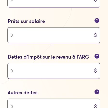
Vous ne pouvez saisir que des nombres
Prêts sur salaire
Vous ne pouvez saisir que des nombres
Dettes d’impôt sur le revenu à l’ARC
Vous ne pouvez saisir que des nombres
Autres dettes