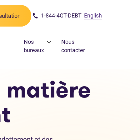
1-844-4GT-DEBT
English
ultation
Nos
Nous
bureaux
contacter
 matière
t
ndettement et des