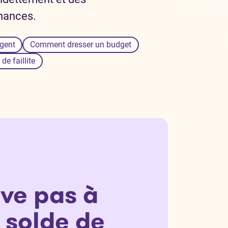
inances.
rgent
Comment dresser un budget
e faillite
ive pas à
 solde de