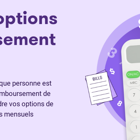
o
ptions
sement
aque personne est
 remboursement de
dre vos options de
ts mensuels