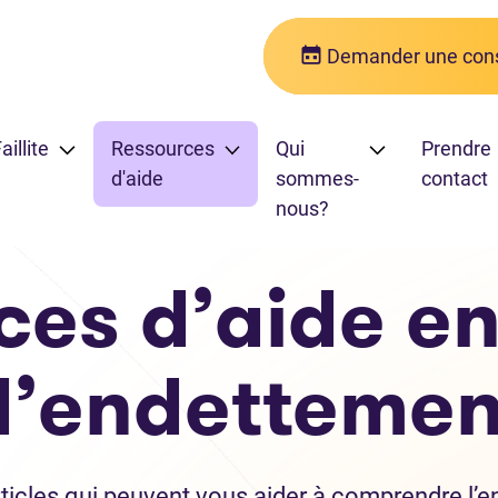
Demander une cons
aillite
Ressources
Qui
Prendre
d'aide
sommes-
contact
nous?
ces d’aide en
d’endettemen
ticles qui peuvent vous aider à comprendre l’e