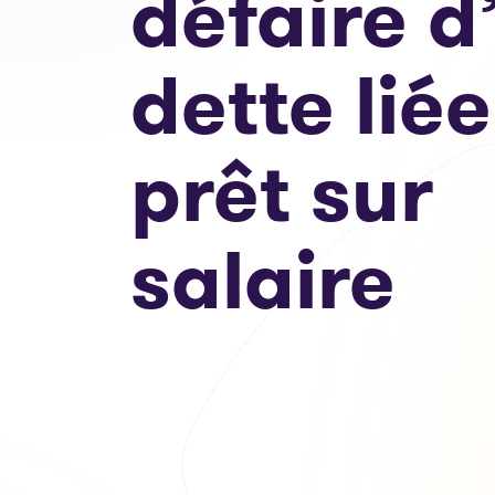
défaire d
dette lié
prêt sur
salaire