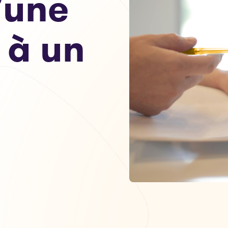
’une
e à un