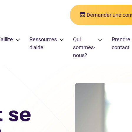
Demander une cons
aillite
Ressources
Qui
Prendre
d'aide
sommes-
contact
nous?
 à un prêt sur salaire
 se