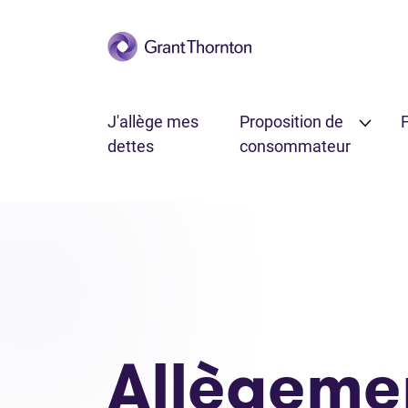
Passer au contenu principal
J'allège mes
Proposition de
F
dettes
consommateur
Des dettes d’impôt sur le revenu
Allègement des det
Allègeme