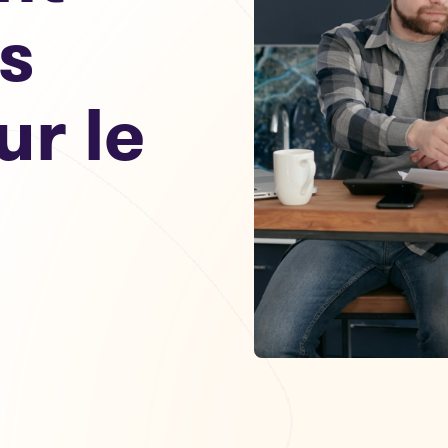
s
ur le