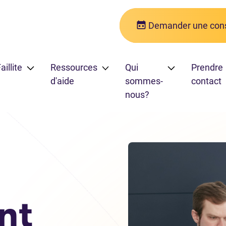
Demander une cons
aillite
Ressources
Qui
Prendre
d'aide
sommes-
contact
nous?
tes d’impôt sur le revenu
nt