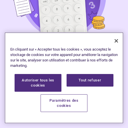
En cliquant sur « Accepter tous les cookies », vous acceptez le
stockage de cookies sur votre appareil pour améliorer la navigation
sur le site, analyser son utilisation et contribuer à nos efforts de
Calculateur de remboursement de
marketing.
dettes
Autoriser tous les
Tout refuser
cookies
Explorez vos
o
ptions
de remboursement de
Paramètres des
cookies
dettes