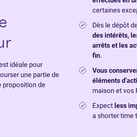
effectués en u
certaines exce
e
Dès le dépôt de
ur
des intérêts, le
arrêts et les a
fin
.
st idéale pour
Vous conserve
urser une partie de
éléments d’act
e proposition de
maison et vos
Expect
less im
a shorter time 