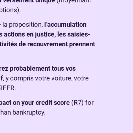
n versement unique
(moyennant
ptions).
 la proposition,
l’accumulation
s actions en justice, les saisies-
ctivités de recouvrement prennent
rez probablement tous vos
if
, y compris votre voiture, votre
 REER.
pact on your credit score
(R7) for
than bankruptcy.