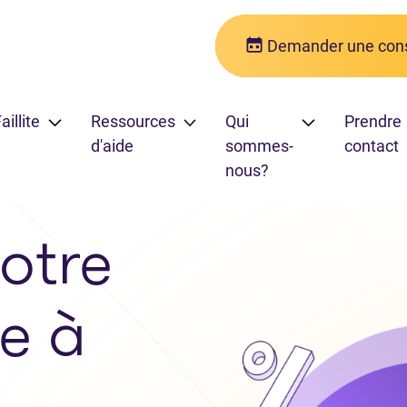
Demander une cons
aillite
Ressources
Qui
Prendre
d'aide
sommes-
contact
nous?
otre
e à