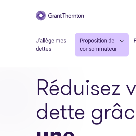
Passer au contenu principal
J'allège mes
Proposition de
F
dettes
consommateur
Réduisez v
dette grâc
une