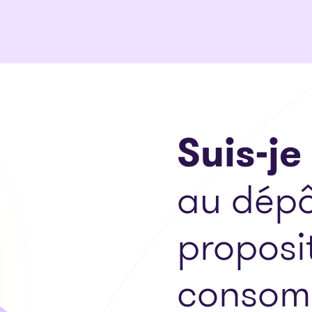
Suis-je
au dépô
proposi
consom