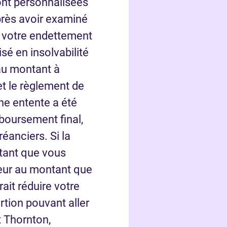
nt personnalisées
près avoir examiné
, votre endettement
isé en insolvabilité
au montant à
t le règlement de
ne entente a été
oursement final,
réanciers. Si la
tant que vous
ieur au montant que
ait réduire votre
rtion pouvant aller
t Thornton,