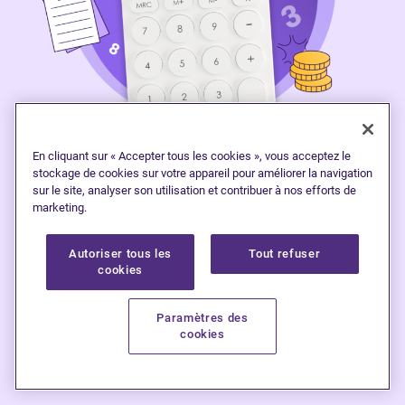
En cliquant sur « Accepter tous les cookies », vous acceptez le
stockage de cookies sur votre appareil pour améliorer la navigation
sur le site, analyser son utilisation et contribuer à nos efforts de
Calculateur de remboursement de
marketing.
dettes
Autoriser tous les
Tout refuser
cookies
Explorez vos
o
ptions
de remboursement de
Paramètres des
cookies
dettes