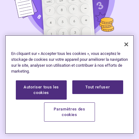
En cliquant sur « Accepter tous les cookies », vous acceptez le
stockage de cookies sur votre appareil pour améliorer la navigation
sur le site, analyser son utilisation et contribuer à nos efforts de
Calculateur de remboursement de
marketing.
dettes
Autoriser tous les
Tout refuser
cookies
Explorez vos
o
ptions
de remboursement de
Paramètres des
cookies
dettes