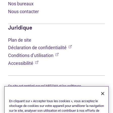
Nos bureaux
Nous contacter
Juridique
Plan de site
(Ouvre dans un nouvel 
Déclaration de confidentialité
(Ouvre dans un nouvel onglet
Conditions d’utilisation
(Ouvre dans un nouvel onglet)
Accessibilité
Ce site est protégé par reCAPTCHA et les politiques
(Ouvre dans un nouvel onglet)
(Ouvre d
Google
Déclaration de confidentialité
et
Conditions d’utilisation
s'appliquent.
En cliquant sur « Accepter tous les cookies », vous acceptez le
© 2026 Grant Thornton Limitée, syndics autorisés en insolvabilité —
une filiale de Doane Grant Thornton LLP et un membre canadien de
stockage de cookies sur votre appareil pour améliorer la navigation
Grant Thornton International Ltd. Tous droits réservés. « Grant
sur le site, analyser son utilisation et contribuer à nos efforts de