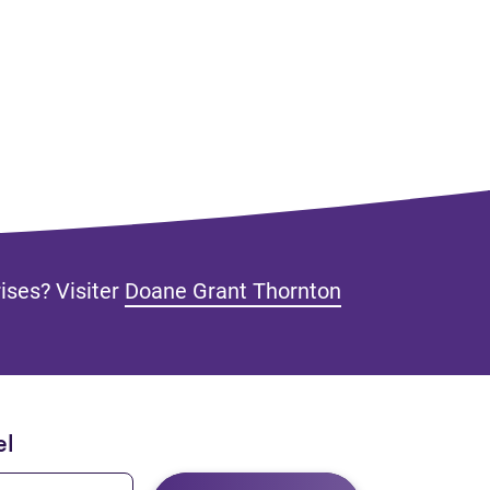
rises? Visiter
Doane Grant Thornton
nglet)
el