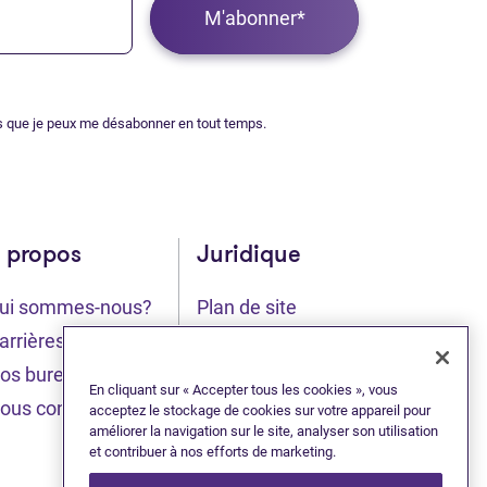
M'abonner*
s que je peux me désabonner en tout temps.
 propos
Juridique
ui sommes-nous?
Plan de site
glet)
(Ouvre dans un nouvel onglet)
arrières
Déclaration de
(Ouvre dans un nou
confidentialité
os bureaux
En cliquant sur « Accepter tous les cookies », vous
Conditions
ous contacter
acceptez le stockage de cookies sur votre appareil pour
(Ouvre dans un nouvel
d’utilisation
améliorer la navigation sur le site, analyser son utilisation
et contribuer à nos efforts de marketing.
(Ouvre dans un nouve
Accessibilité