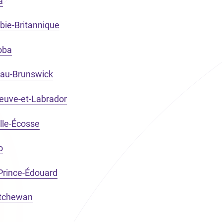
a
bie-Britannique
oba
eau-Brunswick
Neuve-et-Labrador
lle-Écosse
o
-Prince-Édouard
atchewan