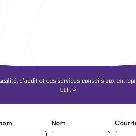
calité, d’audit et des services-conseils aux entrep
(Ouvre dans un nouvel o
LLP.
énom
Nom
Courri