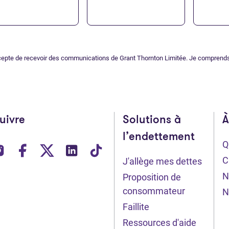
cepte de recevoir des communications de Grant Thornton Limitée. Je comprend
uivre
Solutions à
À
l’endettement
Q
vre dans un nouvel onglet)
(Ouvre dans un nouvel onglet)
(Ouvre dans un nouvel onglet)
(Ouvre dans un nouvel onglet)
(Ouvre dans un nouvel onglet)
(Ouvre dans un nouvel on
C
J'allège mes dettes
N
Proposition de
consommateur
N
Faillite
Ressources d'aide