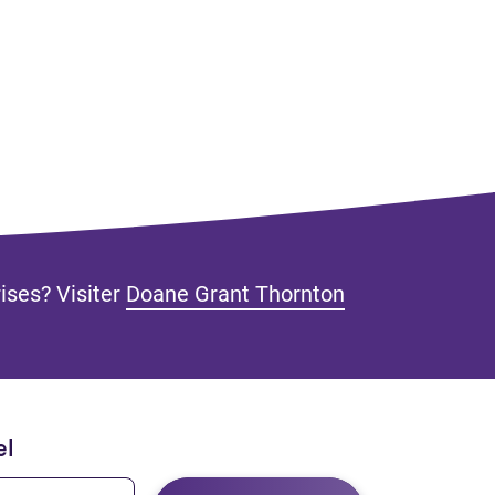
rises? Visiter
Doane Grant Thornton
nglet)
el