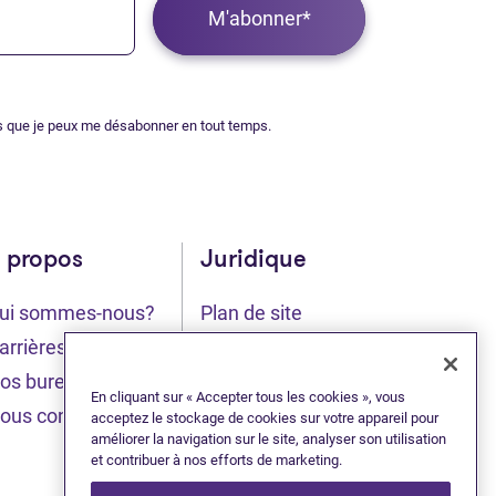
M'abonner*
s que je peux me désabonner en tout temps.
 propos
Juridique
ui sommes-nous?
Plan de site
glet)
(Ouvre dans un nouvel onglet)
arrières
Déclaration de
(Ouvre dans un nou
confidentialité
os bureaux
En cliquant sur « Accepter tous les cookies », vous
Conditions
ous contacter
acceptez le stockage de cookies sur votre appareil pour
(Ouvre dans un nouvel
d’utilisation
améliorer la navigation sur le site, analyser son utilisation
et contribuer à nos efforts de marketing.
(Ouvre dans un nouve
Accessibilité