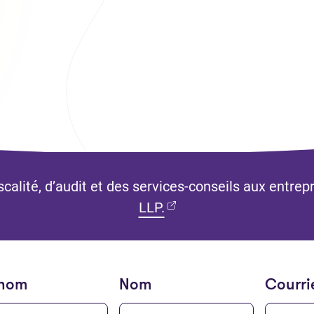
calité, d’audit et des services-conseils aux entrep
(Ouvre dans un nouvel o
LLP.
énom
Nom
Courri