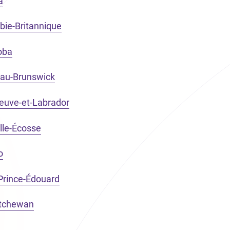
a
bie-Britannique
oba
eau-Brunswick
Neuve-et-Labrador
lle-Écosse
o
-Prince-Édouard
atchewan