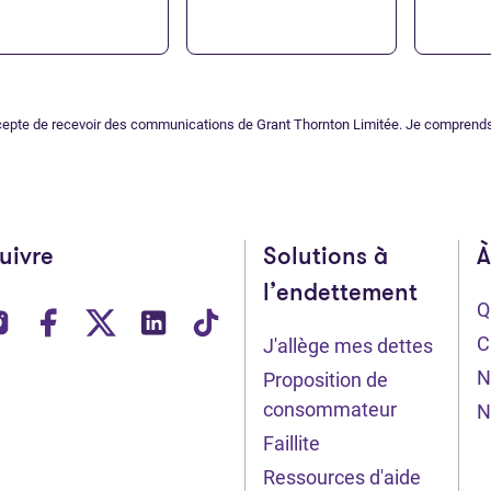
cepte de recevoir des communications de Grant Thornton Limitée. Je comprend
uivre
Solutions à
À
l’endettement
Q
vre dans un nouvel onglet)
(Ouvre dans un nouvel onglet)
(Ouvre dans un nouvel onglet)
(Ouvre dans un nouvel onglet)
(Ouvre dans un nouvel onglet)
(Ouvre dans un nouvel on
C
J'allège mes dettes
N
Proposition de
consommateur
N
Faillite
Ressources d'aide