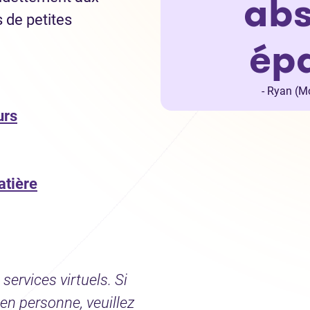
abs
s de petites
épa
- Ryan (M
urs
atière
services virtuels. Si
en personne, veuillez