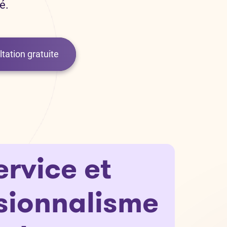
é.
tation gratuite
ervice et
sionnalisme