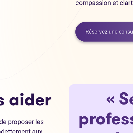
compassion et clart
Réservez une consul
« S
 aider
profes
de proposer les
endettement aux