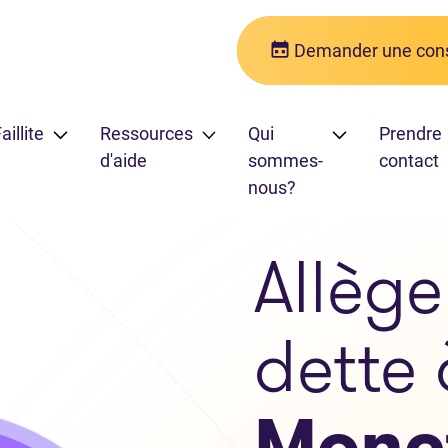
Demander une cons
aillite
Ressources
Qui
Prendre
d'aide
sommes-
contact
nous?
Allèg
dette 
Monc