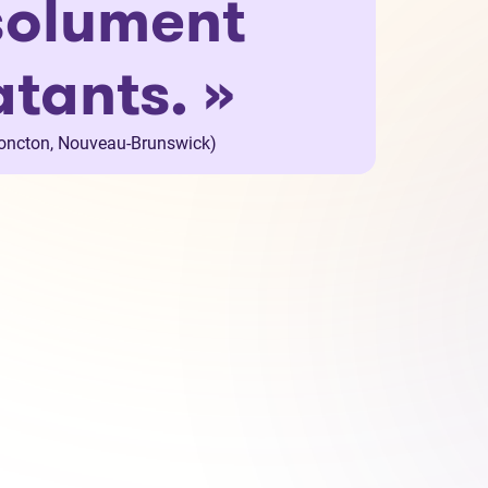
olument
tants. »
oncton, Nouveau-Brunswick)