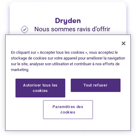
Dryden
Nous sommes ravis d’offrir
des services virtuels aux
résidents de Dryden.
En cliquant sur « Accepter tous les cookies », vous acceptez le
stockage de cookies sur votre appareil pour améliorer la navigation
Veuillez composer le
1 (807)
sur le site, analyser son utilisation et contribuer à nos efforts de
marketing.
223-5895
pour les dates de
rendez-vous disponibles.
Autoriser tous les
Tout refuser
cookies
(Ouvre dans 
Laissez une critique sur Google
Paramètres des
cookies