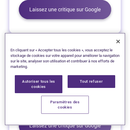
(Ouvre dans 
Laissez une critique sur Google
En cliquant sur « Accepter tous les cookies », vous acceptez le
stockage de cookies sur votre appareil pour améliorer la navigation
sur le site, analyser son utilisation et contribuer à nos efforts de
Sydney
marketing.
1 (902) 567-6262
Autoriser tous les
Tout refuser
(Ouvre dans un no
Obtenez l’itinéraire
cookies
90 San'tele'sew Awti, bureau 301,
Paramètres des
cookies
Place Membertou
(Ouvre dans 
Laissez une critique sur Google