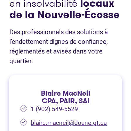
en insolvabilité
locaux
de la Nouvelle-Écosse
Des professionnels des solutions à
l’endettement dignes de confiance,
réglementés et avisés dans votre
quartier.
Blaire MacNeil
CPA, PAIR, SAI
1 (902) 549-5529
(Ouvre d
blaire.macneil@doane.gt.ca