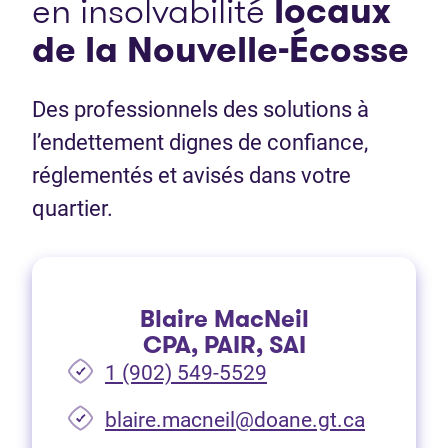
en insolvabilité
locaux
de la Nouvelle-Écosse
Des professionnels des solutions à
l’endettement dignes de confiance,
réglementés et avisés dans votre
quartier.
Blaire MacNeil
CPA, PAIR, SAI
1 (902) 549-5529
(Ouvre d
blaire.macneil@doane.gt.ca