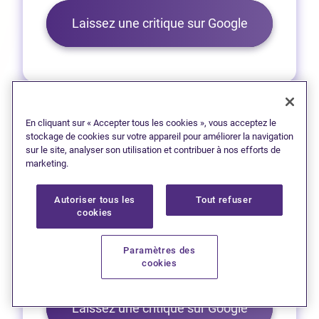
(Ouvre dans 
Laissez une critique sur Google
En cliquant sur « Accepter tous les cookies », vous acceptez le
stockage de cookies sur votre appareil pour améliorer la navigation
sur le site, analyser son utilisation et contribuer à nos efforts de
Sydney
marketing.
1 (902) 567-6262
Autoriser tous les
Tout refuser
(Ouvre dans un no
Obtenez l’itinéraire
cookies
90 San'tele'sew Awti, bureau 301,
Paramètres des
cookies
Place Membertou
(Ouvre dans 
Laissez une critique sur Google