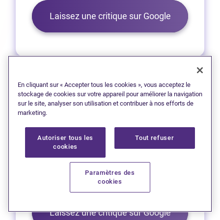
(Ouvre dans 
Laissez une critique sur Google
En cliquant sur « Accepter tous les cookies », vous acceptez le
stockage de cookies sur votre appareil pour améliorer la navigation
sur le site, analyser son utilisation et contribuer à nos efforts de
Sydney
marketing.
1 (902) 567-6262
Autoriser tous les
Tout refuser
(Ouvre dans un no
Obtenez l’itinéraire
cookies
90 San'tele'sew Awti, bureau 301,
Paramètres des
cookies
Place Membertou
(Ouvre dans 
Laissez une critique sur Google