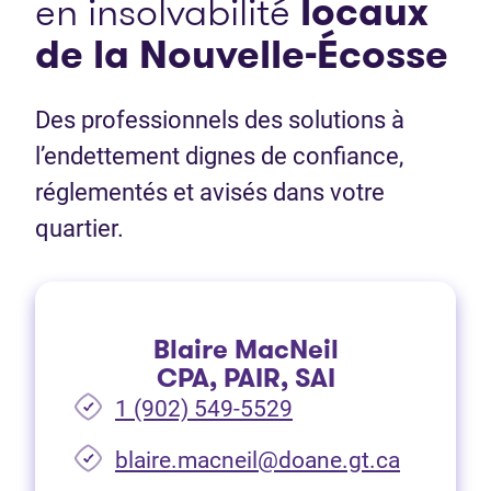
en insolvabilité
locaux
de la Nouvelle-Écosse
Des professionnels des solutions à
l’endettement dignes de confiance,
réglementés et avisés dans votre
quartier.
Blaire MacNeil
CPA, PAIR, SAI
1 (902) 549-5529
(Ouvre d
blaire.macneil@doane.gt.ca