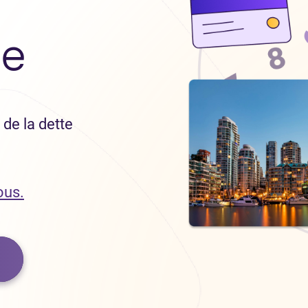
ue
de la dette
ous.