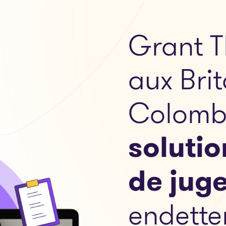
Grant T
aux Bri
Colomb
soluti
de jug
endette