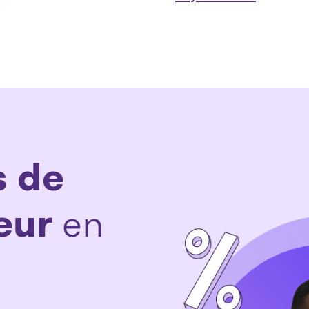
s de
eur
en