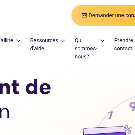
Demander une cons
aillite
Ressources
Qui
Prendre
d'aide
sommes-
contact
nous?
nt de
n