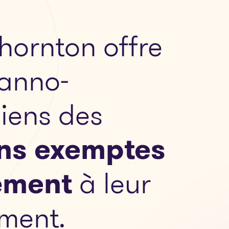
hornton offre
tanno-
iens des
ons exemptes
ement
à leur
ment.