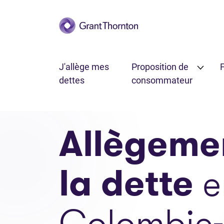
Passer au contenu principal
J'allège mes
Proposition de
F
dettes
consommateur
Allègeme
la dette
e
Colombie-