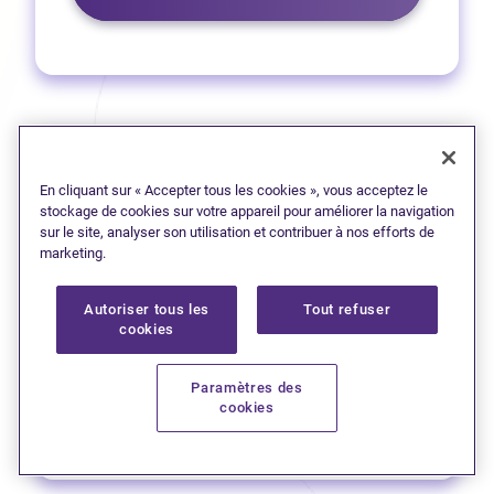
Nelson
En cliquant sur « Accepter tous les cookies », vous acceptez le
stockage de cookies sur votre appareil pour améliorer la navigation
1 (780) 270-9477
sur le site, analyser son utilisation et contribuer à nos efforts de
marketing.
(Ouvre dans un no
Obtenez l’itinéraire
Autoriser tous les
Tout refuser
cookies
513 rue Victoria
(Ouvre dans 
Laissez une critique sur Google
Paramètres des
cookies