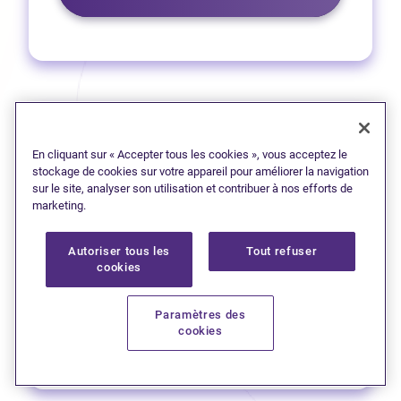
Nelson
En cliquant sur « Accepter tous les cookies », vous acceptez le
stockage de cookies sur votre appareil pour améliorer la navigation
1 (780) 270-9477
sur le site, analyser son utilisation et contribuer à nos efforts de
marketing.
(Ouvre dans un no
Obtenez l’itinéraire
Autoriser tous les
Tout refuser
cookies
513 rue Victoria
(Ouvre dans 
Laissez une critique sur Google
Paramètres des
cookies