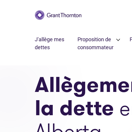
Passer au contenu principal
J'allège mes
Proposition de
F
dettes
consommateur
Allègeme
la dette
e
Alberta