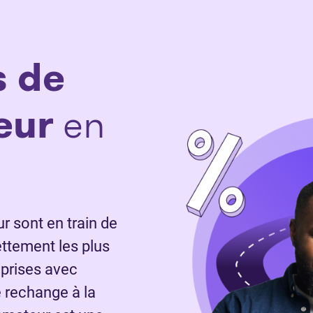
s de
eur
en
 sont en train de
ettement les plus
 prises avec
 rechange à la