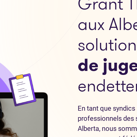
Grant T
aux Alb
solutio
de jug
endette
En tant que syndics 
professionnels des 
Alberta, nous somm