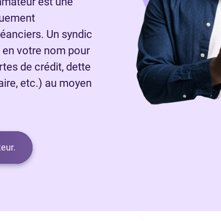
ommateur est une
quement
réanciers. Un syndic
a en votre nom pour
rtes de crédit, dette
laire, etc.) au moyen
.
eur.