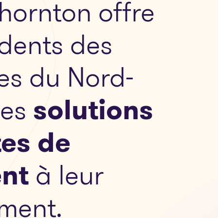
hornton offre
idents des
res du Nord-
es
solutions
es de
nt
à leur
ment.