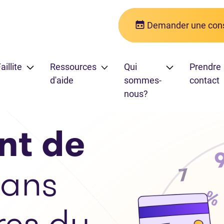
Demander une cons
aillite
Ressources
Qui
Prendre
d'aide
sommes-
contact
nous?
nt de
ans
ires du