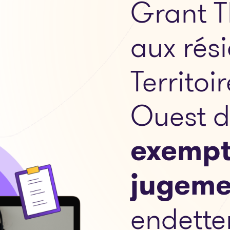
Grant T
aux rés
Territoi
Ouest d
exempt
jugeme
endette