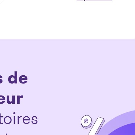
s de
eur
toires