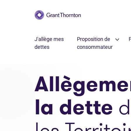
Passer au contenu principal
J'allège mes
Proposition de
F
dettes
consommateur
Allègeme
la dette
d
les Territo