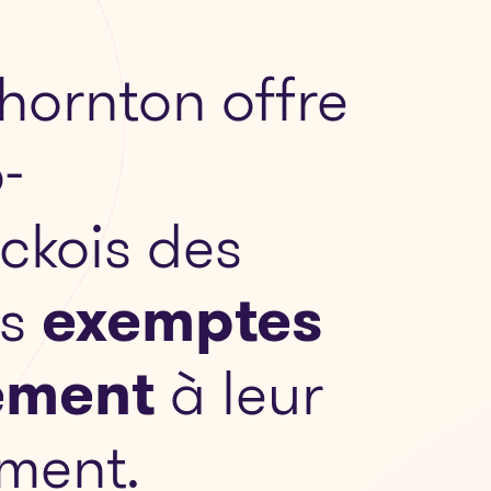
hornton offre
-
ckois des
ns
exemptes
ement
à leur
ment.