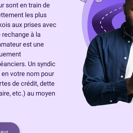
 sont en train de
ettement les plus
ois aux prises avec
 rechange à la
ommateur est une
quement
réanciers. Un syndic
a en votre nom pour
rtes de crédit, dette
laire, etc.) au moyen
.
eur.