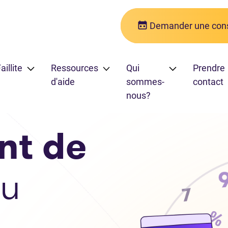
Demander une cons
aillite
Ressources
Qui
Prendre
d'aide
sommes-
contact
nous?
nt de
u