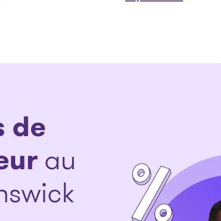
s de
eur
au
nswick