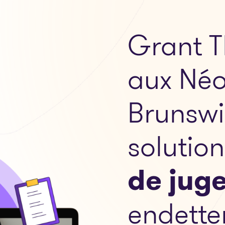
Grant T
aux Néo
Brunswi
solutio
de jug
endette