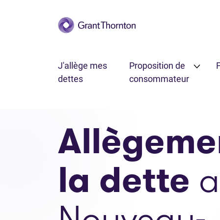
Passer au contenu principal
J'allège mes
Proposition de
F
dettes
consommateur
Allègeme
la dette
a
Nouveau-