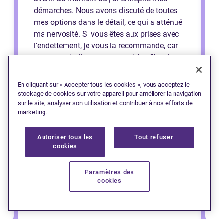
démarches. Nous avons discuté de toutes
mes options dans le détail, ce qui a atténué
ma nervosité. Si vous êtes aux prises avec
l’endettement, je vous la recommande, car
croyez-moi, elle saura vous aider. C’est la
meilleure décision que j’ai prise et je peux
respirer un peu mieux maintenant que je
En cliquant sur « Accepter tous les cookies », vous acceptez le
sais que je peux bâtir mon avenir de la
stockage de cookies sur votre appareil pour améliorer la navigation
sur le site, analyser son utilisation et contribuer à nos efforts de
bonne manière. Merci Cheryl !
marketing.
Autoriser tous les
Tout refuser
cookies
Paramètres des
cookies
— Jessi (Saint John)