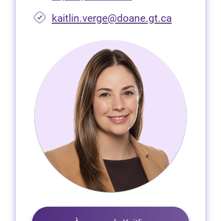
(Ouvre dan
kaitlin.verge@doane.gt.ca