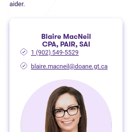
aider.
Blaire MacNeil
CPA, PAIR, SAI
1 (902) 549-5529
(Ouvre d
blaire.macneil@doane.gt.ca