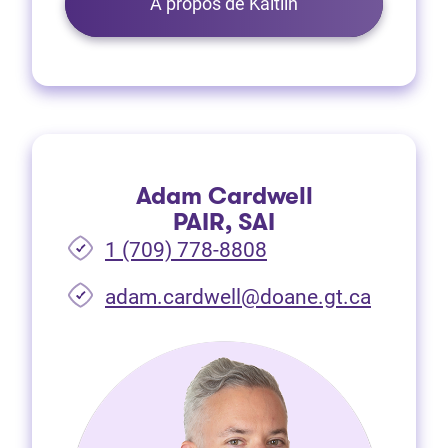
À propos de Kaitlin
Adam Cardwell
PAIR, SAI
1 (709) 778-8808
(Ouvre d
adam.cardwell@doane.gt.ca