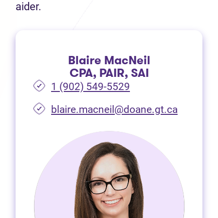
aider.
Blaire MacNeil
CPA, PAIR, SAI
1 (902) 549-5529
(Ouvre d
blaire.macneil@doane.gt.ca