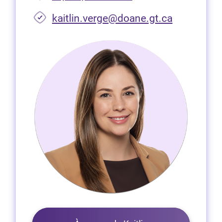
(Ouvre dan
kaitlin.verge@doane.gt.ca