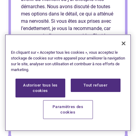
démarches. Nous avons discuté de toutes
mes options dans le détail, ce qui a atténué
ma nervosité. Si vous êtes aux prises avec
l’endettement, je vous la recommande, car
croyez-moi, elle saura vous aider. C’est la
meilleure décision que j’ai prise et je peux
respirer un peu mieux maintenant que je
En cliquant sur « Accepter tous les cookies », vous acceptez le
sais que je peux bâtir mon avenir de la
stockage de cookies sur votre appareil pour améliorer la navigation
sur le site, analyser son utilisation et contribuer à nos efforts de
bonne manière. Merci Cheryl !
marketing.
Autoriser tous les
Tout refuser
cookies
Paramètres des
cookies
— Jessi (Saint John)