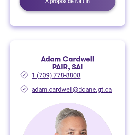
À propos de Kaitlin
Adam Cardwell
PAIR, SAI
1 (709) 778-8808
(Ouvre d
adam.cardwell@doane.gt.ca