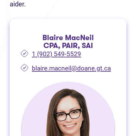
aider.
Blaire MacNeil
CPA, PAIR, SAI
1 (902) 549-5529
(Ouvre d
blaire.macneil@doane.gt.ca