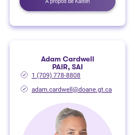
À propos de Kaitlin
Adam Cardwell
PAIR, SAI
1 (709) 778-8808
(Ouvre d
adam.cardwell@doane.gt.ca