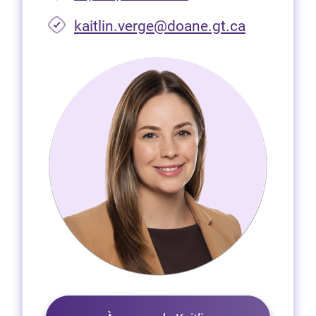
(Ouvre dan
kaitlin.verge@doane.gt.ca