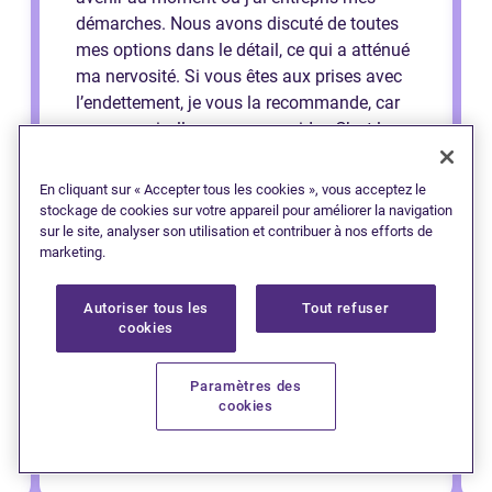
démarches. Nous avons discuté de toutes
mes options dans le détail, ce qui a atténué
ma nervosité. Si vous êtes aux prises avec
l’endettement, je vous la recommande, car
croyez-moi, elle saura vous aider. C’est la
meilleure décision que j’ai prise et je peux
respirer un peu mieux maintenant que je
En cliquant sur « Accepter tous les cookies », vous acceptez le
sais que je peux bâtir mon avenir de la
stockage de cookies sur votre appareil pour améliorer la navigation
sur le site, analyser son utilisation et contribuer à nos efforts de
bonne manière. Merci Cheryl !
marketing.
Autoriser tous les
Tout refuser
cookies
Paramètres des
cookies
— Jessi (Saint John)