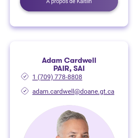
À propos de Kaitlin
Adam Cardwell
PAIR, SAI
1 (709) 778-8808
(Ouvre d
adam.cardwell@doane.gt.ca