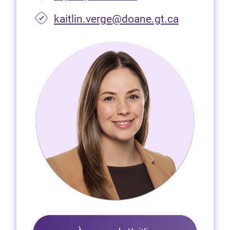
(Ouvre dan
kaitlin.verge@doane.gt.ca