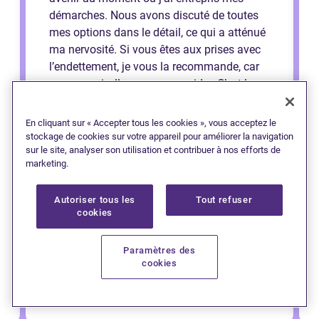
démarches. Nous avons discuté de toutes
mes options dans le détail, ce qui a atténué
ma nervosité. Si vous êtes aux prises avec
l’endettement, je vous la recommande, car
croyez-moi, elle saura vous aider. C’est la
meilleure décision que j’ai prise et je peux
respirer un peu mieux maintenant que je
En cliquant sur « Accepter tous les cookies », vous acceptez le
sais que je peux bâtir mon avenir de la
stockage de cookies sur votre appareil pour améliorer la navigation
sur le site, analyser son utilisation et contribuer à nos efforts de
bonne manière. Merci Cheryl !
marketing.
Autoriser tous les
Tout refuser
cookies
Paramètres des
cookies
— Jessi (Saint John)