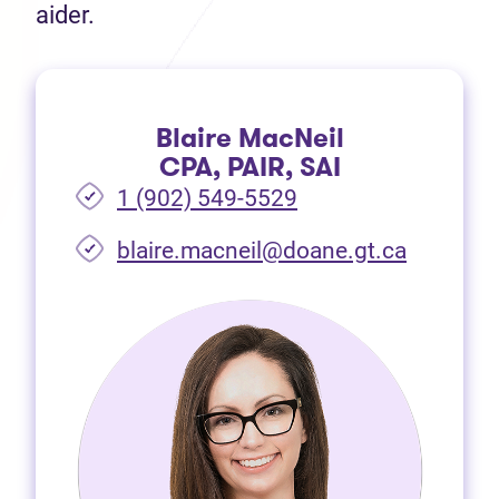
aider.
Blaire MacNeil
CPA, PAIR, SAI
1 (902) 549-5529
(Ouvre d
blaire.macneil@doane.gt.ca