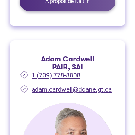
À propos de Kaitlin
Adam Cardwell
PAIR, SAI
1 (709) 778-8808
(Ouvre d
adam.cardwell@doane.gt.ca