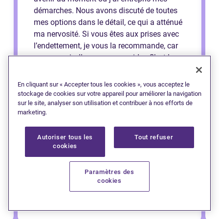
démarches. Nous avons discuté de toutes
mes options dans le détail, ce qui a atténué
ma nervosité. Si vous êtes aux prises avec
l’endettement, je vous la recommande, car
croyez-moi, elle saura vous aider. C’est la
meilleure décision que j’ai prise et je peux
respirer un peu mieux maintenant que je
En cliquant sur « Accepter tous les cookies », vous acceptez le
sais que je peux bâtir mon avenir de la
stockage de cookies sur votre appareil pour améliorer la navigation
sur le site, analyser son utilisation et contribuer à nos efforts de
bonne manière. Merci Cheryl !
marketing.
Autoriser tous les
Tout refuser
cookies
Paramètres des
cookies
— Jessi (Saint John)