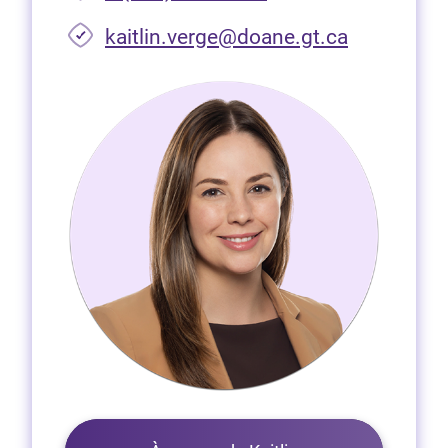
(Ouvre dan
kaitlin.verge@doane.gt.ca