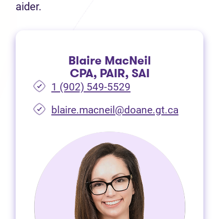
aider.
Blaire MacNeil
CPA, PAIR, SAI
1 (902) 549-5529
(Ouvre d
blaire.macneil@doane.gt.ca