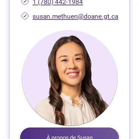
1 (780) 442-1984
susan.methuen@doane.gt.ca
À propos de Susan