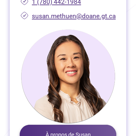
1 (780) 442-1984
susan.methuen@doane.gt.ca
À propos de Susan