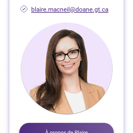
(Ouvre d
blaire.macneil@doane.gt.ca
À propos de Blaire