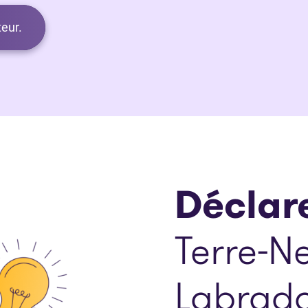
eur.
Déclare
Terre-N
Labrad