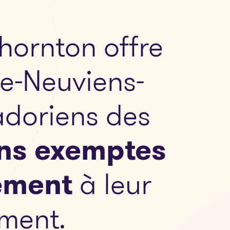
hornton offre
re-Neuviens-
adoriens des
ons exemptes
ement
à leur
ment.