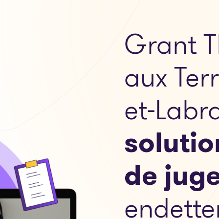
Grant T
aux Ter
et-Labr
soluti
de jug
endette