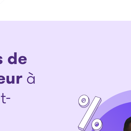
s de
eur
à
t-