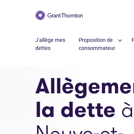
Passer au contenu principal
J'allège mes
Proposition de
F
dettes
consommateur
Allègeme
la dette
à
Neuve-et-