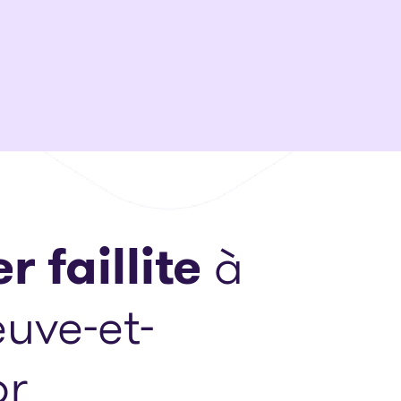
r faillite
à
euve-et-
or