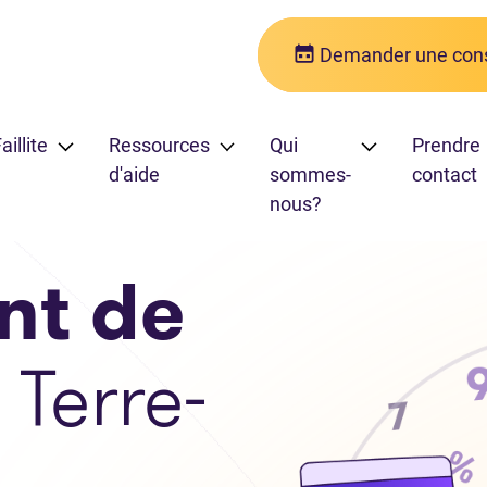
Demander une cons
aillite
Ressources
Qui
Prendre
d'aide
sommes-
contact
nous?
nt de
 Terre-