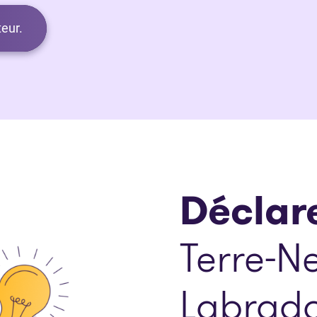
eur.
Déclare
Terre-N
Labrad