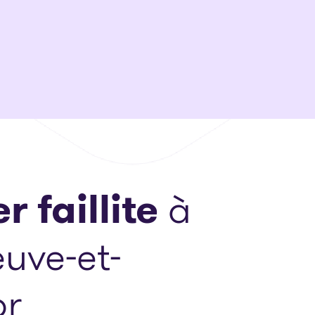
r faillite
à
euve-et-
or