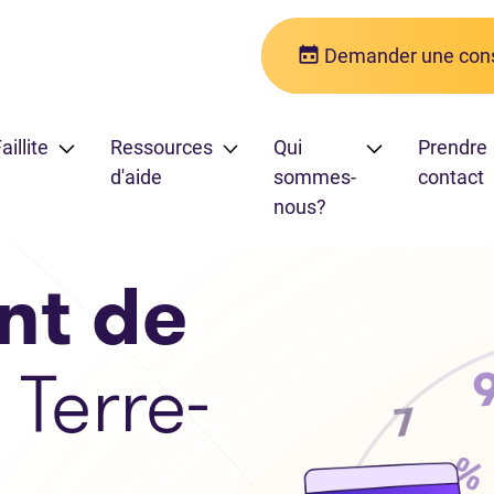
Demander une cons
aillite
Ressources
Qui
Prendre
d'aide
sommes-
contact
nous?
nt de
 Terre-