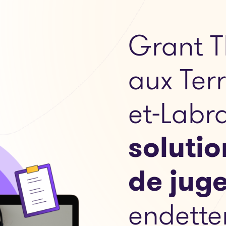
Grant T
aux Ter
et-Labr
soluti
de jug
endette