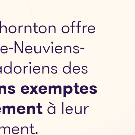
hornton offre
re-Neuviens-
adoriens des
ons exemptes
ement
à leur
ment.