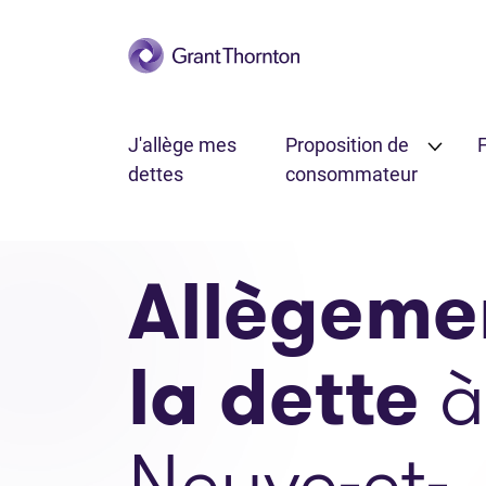
Passer au contenu principal
J'allège mes
Proposition de
F
dettes
consommateur
Allègeme
la dette
à
Neuve-et-