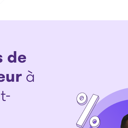
s de
eur
à
t-