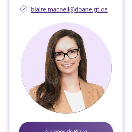
(Ouvre d
blaire.macneil@doane.gt.ca
À propos de Blaire