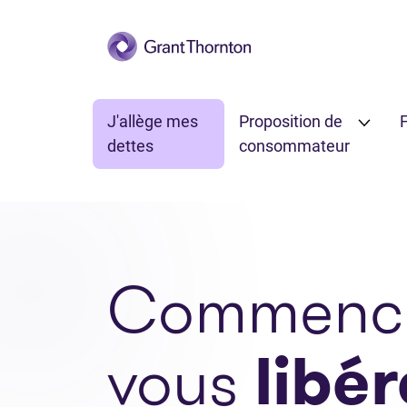
Passer au contenu principal
J'allège mes
Proposition de
F
dettes
consommateur
Commenc
vous
libér