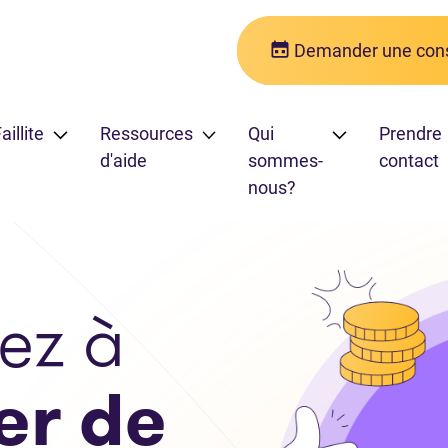
Demander une cons
aillite
Ressources
Qui
Prendre
d'aide
sommes-
contact
nous?
ez à
er de