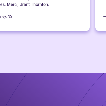
les. Merci, Grant Thornton.
dney, NS
—