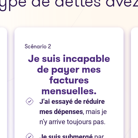
ype de dettes ave
Scénario 2
Je suis incapable
de payer mes
factures
mensuelles.
J’ai essayé de réduire
mes dépenses
, mais je
n’y arrive toujours pas.
Je suis submergé
par