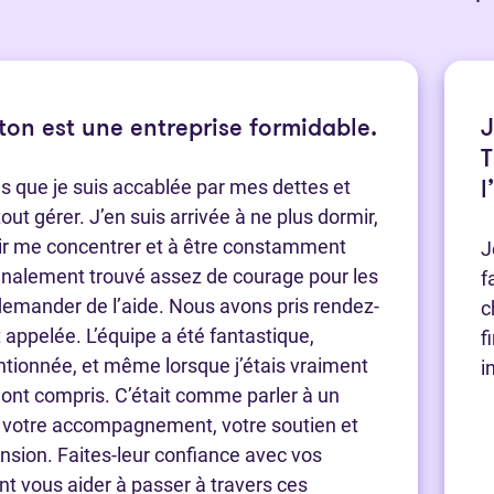
on est une entreprise formidable.
J
T
ns que je suis accablée par mes dettes et
l
tout gérer. J’en suis arrivée à ne plus dormir,
ir me concentrer et à être constamment
J
finalement trouvé assez de courage pour les
f
 demander de l’aide. Nous avons pris rendez-
c
t appelée. L’équipe a été fantastique,
f
entionnée, et même lorsque j’étais vraiment
i
s ont compris. C’était comme parler à un
 votre accompagnement, votre soutien et
sion. Faites-leur confiance avec vos
ont vous aider à passer à travers ces