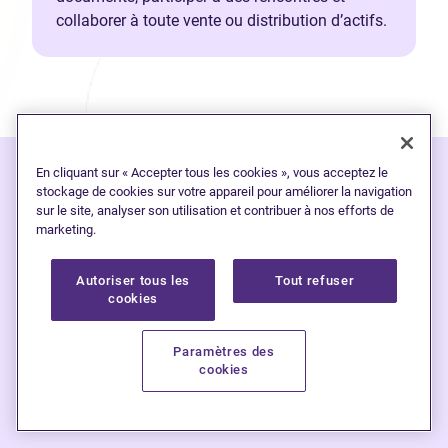
collaborer à toute vente ou distribution d’actifs.
En cliquant sur « Accepter tous les cookies », vous acceptez le
stockage de cookies sur votre appareil pour améliorer la navigation
L’endettement est
plus
sur le site, analyser son utilisation et contribuer à nos efforts de
marketing.
fréquent que vous ne
le pensez
Autoriser tous les
Tout refuser
cookies
Nous aidons les Canadiens à reprendre
Paramètres des
cookies
le contrôle de leurs finances et à avoir
une vie plus heureuse, sans dettes.